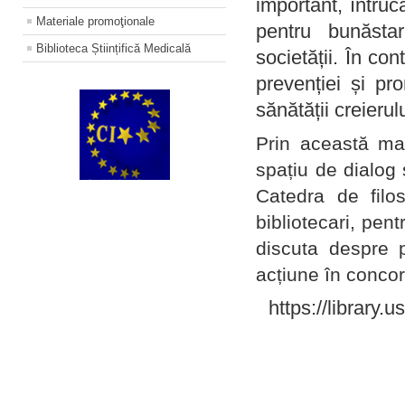
important, întruc
Materiale promoţionale
pentru bunăstar
Biblioteca Științifică Medicală
societății. În con
prevenției și pr
sănătății creierul
Prin această ma
spațiu de dialog 
Catedra de filo
bibliotecari, pent
discuta despre p
acțiune în concord
https://library.