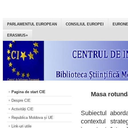
PARLAMENTUL EUROPEAN
CONSILIUL EUROPEI
EURON
ERASMUS+
Pagina de start CIE
Masa rotundă
Despre CIE
Activități CIE
Subiectul aborda
Republica Moldova și UE
contextul strat
Link-uri utile