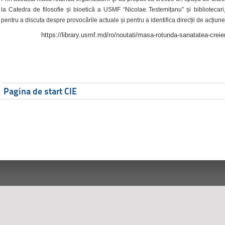
la Catedra de filosofie și bioetică a USMF “Nicolae Testemițanu” și bibliotecari,
pentru a discuta despre provocările actuale și pentru a identifica direcții de acțiune
https://library.usmf.md/ro/noutati/masa-rotunda-sanatatea-creier
Pagina de start CIE