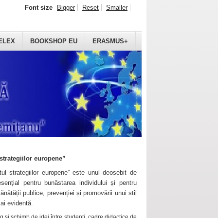
Font size
Bigger
Reset
Smaller
ELEX
BOOKSHOP EU
ERASMUS+
strategiilor europene”
ul strategiilor europene” este unul deosebit de
sențial pentru bunăstarea individului și pentru
ănătății publice, prevenției și promovării unui stil
mai evidentă.
 și schimb de idei între studenți, cadre didactice de