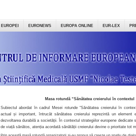
 EUROPEI
EURONEWS
EUROPA ONLINE
EUR-LEX
PR
Masa rotundă “Sănătatea creierului în contextul 
Subiectul abordat în cadrul Mesei rotunde “Sănătatea creierului în context
actual și important, întrucât sănătatea creierului reprezintă un element e
dezvoltarea durabilă a societății. În contextul strategiilor europene dedicate s
de viață sănătos, atenția acordată sănătății creierului devine o prioritate tot 
Prin această masă rotundă organizatorii şi-au propus să creeze un spațiu de dialog