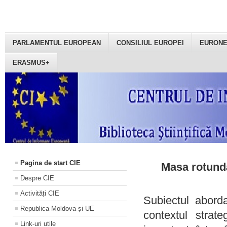
PARLAMENTUL EUROPEAN
CONSILIUL EUROPEI
EURON
ERASMUS+
Pagina de start CIE
Masa rotundă
Despre CIE
Activități CIE
Subiectul aborda
Republica Moldova și UE
contextul strat
Link-uri utile