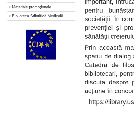
important, întruc
Materiale promoţionale
pentru bunăstar
Biblioteca Științifică Medicală
societății. În con
prevenției și pr
sănătății creierul
Prin această ma
spațiu de dialog 
Catedra de filo
bibliotecari, pent
discuta despre p
acțiune în concord
https://library.