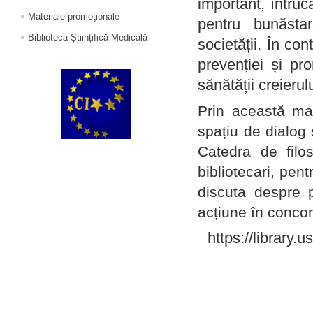
important, întruc
Materiale promoţionale
pentru bunăstar
Biblioteca Științifică Medicală
societății. În con
prevenției și pr
sănătății creierul
Prin această ma
spațiu de dialog 
Catedra de filo
bibliotecari, pent
discuta despre p
acțiune în concord
https://library.