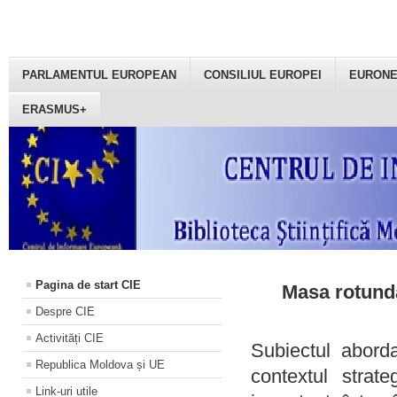
PARLAMENTUL EUROPEAN
CONSILIUL EUROPEI
EURON
ERASMUS+
Pagina de start CIE
Masa rotundă
Despre CIE
Activități CIE
Subiectul aborda
Republica Moldova și UE
contextul strat
Link-uri utile