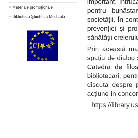
important, întruc
Materiale promoţionale
pentru bunăstar
Biblioteca Științifică Medicală
societății. În con
prevenției și pr
sănătății creierul
Prin această ma
spațiu de dialog 
Catedra de filo
bibliotecari, pent
discuta despre p
acțiune în concord
https://library.