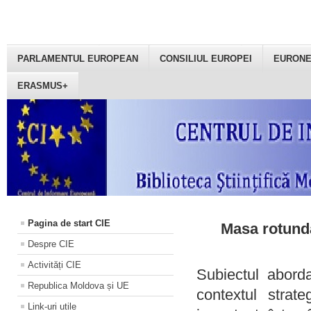
PARLAMENTUL EUROPEAN
CONSILIUL EUROPEI
EURON
ERASMUS+
Pagina de start CIE
Masa rotundă
Despre CIE
Activități CIE
Subiectul aborda
Republica Moldova și UE
contextul strat
Link-uri utile