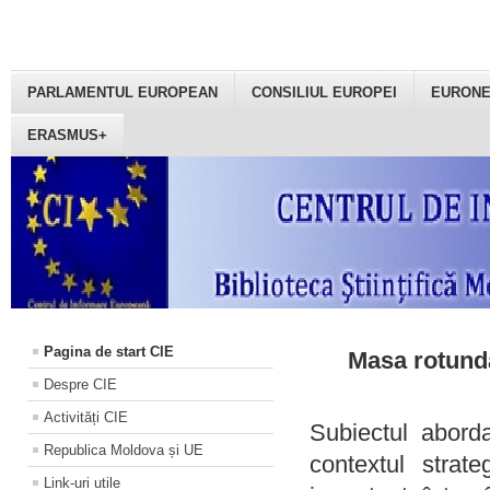
PARLAMENTUL EUROPEAN
CONSILIUL EUROPEI
EURON
ERASMUS+
Pagina de start CIE
Masa rotundă
Despre CIE
Activități CIE
Subiectul aborda
Republica Moldova și UE
contextul strat
Link-uri utile