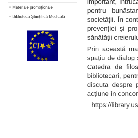
important, întruc
Materiale promoţionale
pentru bunăstar
Biblioteca Științifică Medicală
societății. În con
prevenției și pr
sănătății creierul
Prin această ma
spațiu de dialog 
Catedra de filo
bibliotecari, pent
discuta despre p
acțiune în concord
https://library.