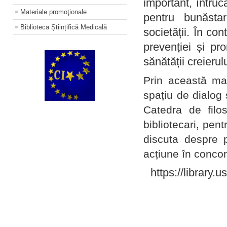
important, întruc
Materiale promoţionale
pentru bunăstar
Biblioteca Științifică Medicală
societății. În con
prevenției și pr
sănătății creierul
Prin această ma
spațiu de dialog 
Catedra de filo
bibliotecari, pent
discuta despre p
acțiune în concord
https://library.