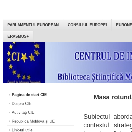
PARLAMENTUL EUROPEAN
CONSILIUL EUROPEI
EURON
ERASMUS+
Pagina de start CIE
Masa rotundă
Despre CIE
Activități CIE
Subiectul aborda
Republica Moldova și UE
contextul strat
Link-uri utile