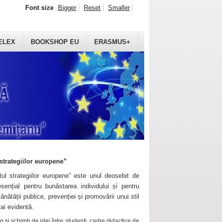
Font size
Bigger
Reset
Smaller
ELEX
BOOKSHOP EU
ERASMUS+
strategiilor europene”
ul strategiilor europene” este unul deosebit de
sențial pentru bunăstarea individului și pentru
ănătății publice, prevenției și promovării unui stil
mai evidentă.
 și schimb de idei între studenți, cadre didactice de