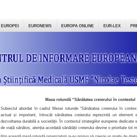
 EUROPEI
EURONEWS
EUROPA ONLINE
EUR-LEX
PR
Masa rotundă “Sănătatea creierului în contextul 
Subiectul abordat în cadrul Mesei rotunde “Sănătatea creierului în context
actual și important, întrucât sănătatea creierului reprezintă un element e
dezvoltarea durabilă a societății. În contextul strategiilor europene dedicate s
de viață sănătos, atenția acordată sănătății creierului devine o prioritate tot 
Prin această masă rotundă organizatorii şi-au propus să creeze un spațiu de dialog