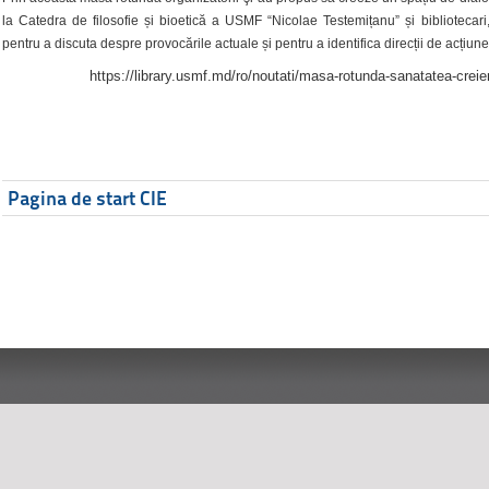
la Catedra de filosofie și bioetică a USMF “Nicolae Testemițanu” și bibliotecari,
pentru a discuta despre provocările actuale și pentru a identifica direcții de acțiune
https://library.usmf.md/ro/noutati/masa-rotunda-sanatatea-creier
Pagina de start CIE