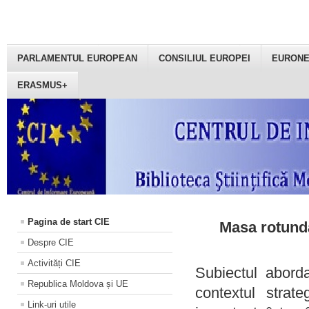
PARLAMENTUL EUROPEAN
CONSILIUL EUROPEI
EURON
ERASMUS+
Pagina de start CIE
Masa rotundă
Despre CIE
Activități CIE
Subiectul aborda
Republica Moldova și UE
contextul strat
Link-uri utile