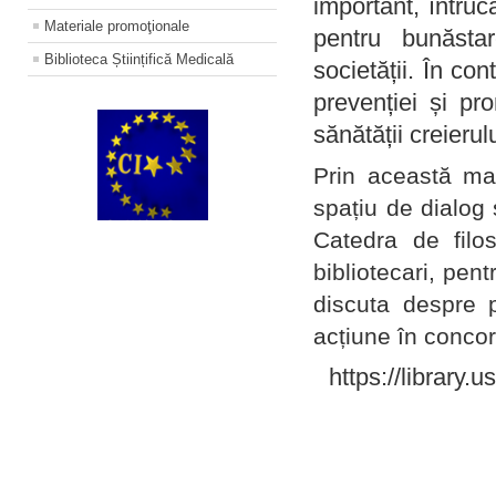
important, întruc
Materiale promoţionale
pentru bunăstar
Biblioteca Științifică Medicală
societății. În con
prevenției și pr
sănătății creierul
Prin această ma
spațiu de dialog 
Catedra de filo
bibliotecari, pent
discuta despre p
acțiune în concord
https://library.