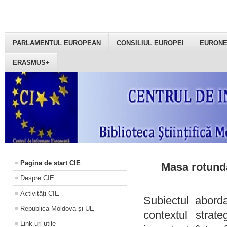
PARLAMENTUL EUROPEAN
CONSILIUL EUROPEI
EURON
ERASMUS+
Pagina de start CIE
Masa rotundă
Despre CIE
Activități CIE
Subiectul aborda
Republica Moldova și UE
contextul strat
Link-uri utile