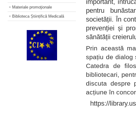
important, întruc
Materiale promoţionale
pentru bunăstar
Biblioteca Științifică Medicală
societății. În con
prevenției și pr
sănătății creierul
Prin această ma
spațiu de dialog 
Catedra de filo
bibliotecari, pent
discuta despre p
acțiune în concord
https://library.