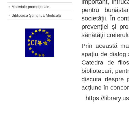
important, întruc
Materiale promoţionale
pentru bunăstar
Biblioteca Științifică Medicală
societății. În con
prevenției și pr
sănătății creierul
Prin această ma
spațiu de dialog 
Catedra de filo
bibliotecari, pent
discuta despre p
acțiune în concord
https://library.