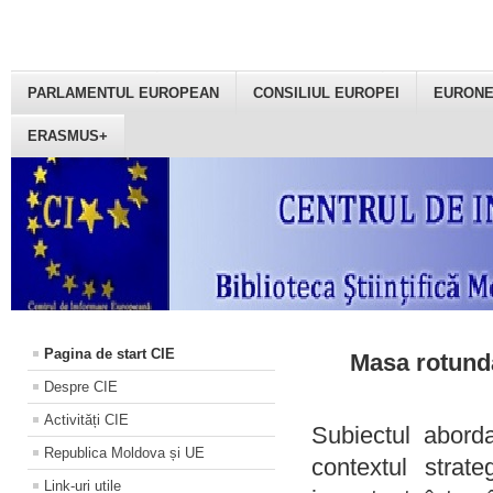
PARLAMENTUL EUROPEAN
CONSILIUL EUROPEI
EURON
ERASMUS+
Pagina de start CIE
Masa rotundă
Despre CIE
Activități CIE
Subiectul aborda
Republica Moldova și UE
contextul strat
Link-uri utile