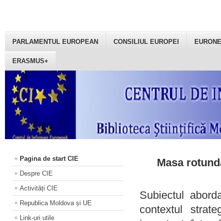
PARLAMENTUL EUROPEAN
CONSILIUL EUROPEI
EURON
ERASMUS+
Pagina de start CIE
Masa rotundă
Despre CIE
Activități CIE
Subiectul aborda
Republica Moldova și UE
contextul strat
Link-uri utile