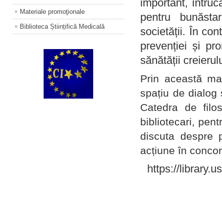
important, întruc
Materiale promoţionale
pentru bunăstar
Biblioteca Științifică Medicală
societății. În con
prevenției și pr
sănătății creierul
Prin această ma
spațiu de dialog 
Catedra de filo
bibliotecari, pent
discuta despre p
acțiune în concord
https://library.