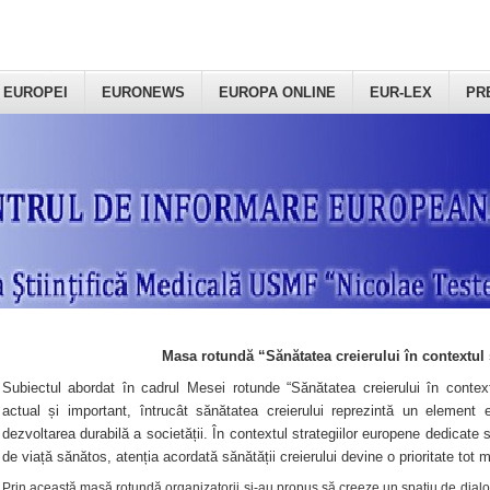
 EUROPEI
EURONEWS
EUROPA ONLINE
EUR-LEX
PR
Masa rotundă “Sănătatea creierului în contextul 
Subiectul abordat în cadrul Mesei rotunde “Sănătatea creierului în context
actual și important, întrucât sănătatea creierului reprezintă un element e
dezvoltarea durabilă a societății. În contextul strategiilor europene dedicate s
de viață sănătos, atenția acordată sănătății creierului devine o prioritate tot 
Prin această masă rotundă organizatorii şi-au propus să creeze un spațiu de dialog