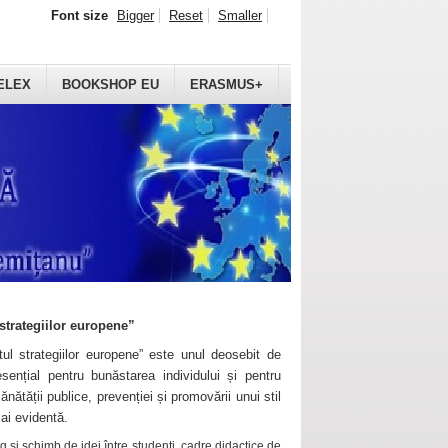
Font size
Bigger
Reset
Smaller
ELEX
BOOKSHOP EU
ERASMUS+
strategiilor europene”
ul strategiilor europene” este unul deosebit de
sențial pentru bunăstarea individului și pentru
ănătății publice, prevenției și promovării unui stil
mai evidentă.
 și schimb de idei între studenți, cadre didactice de