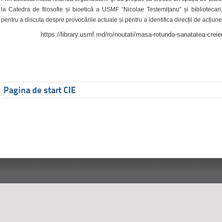
la Catedra de filosofie și bioetică a USMF “Nicolae Testemițanu” și bibliotecari,
pentru a discuta despre provocările actuale și pentru a identifica direcții de acțiune
https://library.usmf.md/ro/noutati/masa-rotunda-sanatatea-creier
Pagina de start CIE