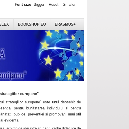
Font size
Bigger
Reset
Smaller
ELEX
BOOKSHOP EU
ERASMUS+
strategiilor europene”
ul strategiilor europene” este unul deosebit de
sențial pentru bunăstarea individului și pentru
ănătății publice, prevenției și promovării unui stil
mai evidentă.
 și schimb de idei între studenți, cadre didactice de