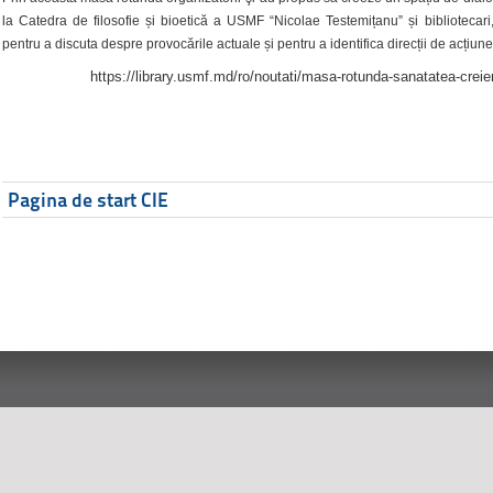
la Catedra de filosofie și bioetică a USMF “Nicolae Testemițanu” și bibliotecari,
pentru a discuta despre provocările actuale și pentru a identifica direcții de acțiune
https://library.usmf.md/ro/noutati/masa-rotunda-sanatatea-creier
Pagina de start CIE