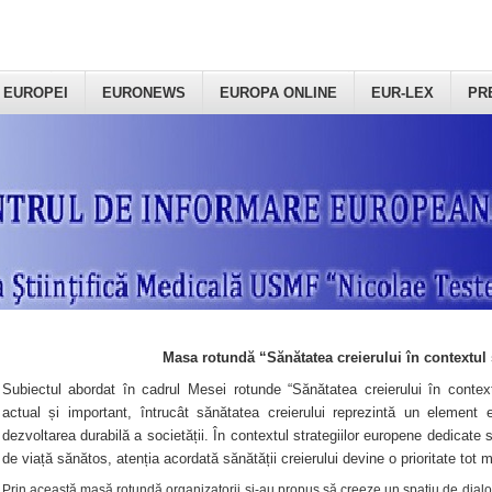
 EUROPEI
EURONEWS
EUROPA ONLINE
EUR-LEX
PR
Masa rotundă “Sănătatea creierului în contextul 
Subiectul abordat în cadrul Mesei rotunde “Sănătatea creierului în context
actual și important, întrucât sănătatea creierului reprezintă un element e
dezvoltarea durabilă a societății. În contextul strategiilor europene dedicate s
de viață sănătos, atenția acordată sănătății creierului devine o prioritate tot 
Prin această masă rotundă organizatorii şi-au propus să creeze un spațiu de dialog