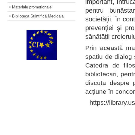
important, întruc
Materiale promoţionale
pentru bunăstar
Biblioteca Științifică Medicală
societății. În con
prevenției și pr
sănătății creierul
Prin această ma
spațiu de dialog 
Catedra de filo
bibliotecari, pent
discuta despre p
acțiune în concord
https://library.