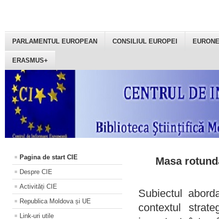
PARLAMENTUL EUROPEAN
CONSILIUL EUROPEI
EURON
ERASMUS+
Pagina de start CIE
Masa rotundă
Despre CIE
Activități CIE
Subiectul aborda
Republica Moldova și UE
contextul strat
Link-uri utile