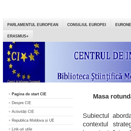
PARLAMENTUL EUROPEAN
CONSILIUL EUROPEI
EURON
ERASMUS+
Pagina de start CIE
Masa rotundă
Despre CIE
Activități CIE
Subiectul aborda
Republica Moldova și UE
contextul strat
Link-uri utile