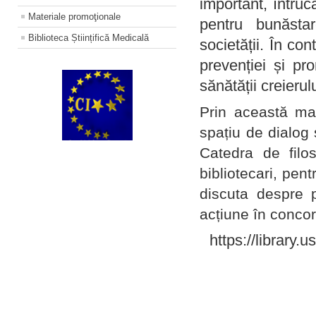
important, întruc
Materiale promoţionale
pentru bunăstar
Biblioteca Științifică Medicală
societății. În con
prevenției și pr
sănătății creierul
Prin această ma
spațiu de dialog 
Catedra de filo
bibliotecari, pent
discuta despre p
acțiune în concord
https://library.