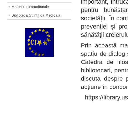
important, întruc
Materiale promoţionale
pentru bunăstar
Biblioteca Științifică Medicală
societății. În con
prevenției și pr
sănătății creierul
Prin această ma
spațiu de dialog 
Catedra de filo
bibliotecari, pent
discuta despre p
acțiune în concord
https://library.