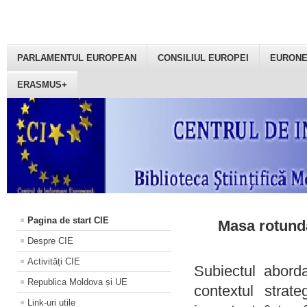
PARLAMENTUL EUROPEAN
CONSILIUL EUROPEI
EURON
ERASMUS+
Pagina de start CIE
Masa rotundă
Despre CIE
Activități CIE
Subiectul aborda
Republica Moldova și UE
contextul strat
Link-uri utile