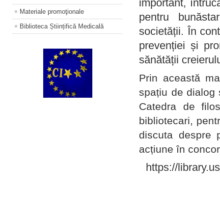
important, întruc
Materiale promoţionale
pentru bunăstar
Biblioteca Științifică Medicală
societății. În con
prevenției și pr
sănătății creierul
Prin această ma
spațiu de dialog 
Catedra de filo
bibliotecari, pent
discuta despre p
acțiune în concord
https://library.