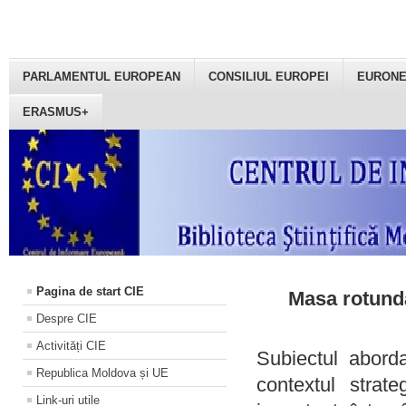
PARLAMENTUL EUROPEAN
CONSILIUL EUROPEI
EURON
ERASMUS+
Pagina de start CIE
Masa rotundă
Despre CIE
Activități CIE
Subiectul aborda
Republica Moldova și UE
contextul strat
Link-uri utile