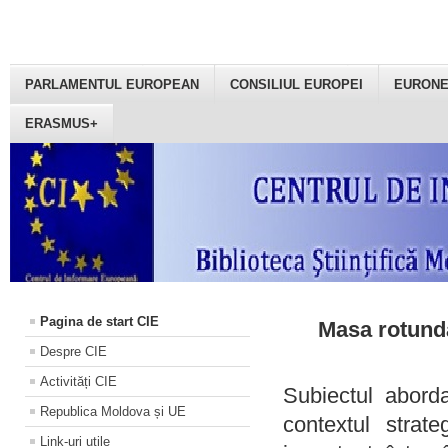
PARLAMENTUL EUROPEAN
CONSILIUL EUROPEI
EURON
ERASMUS+
Pagina de start CIE
Masa rotundă
Despre CIE
Activități CIE
Subiectul aborda
Republica Moldova și UE
contextul strat
Link-uri utile