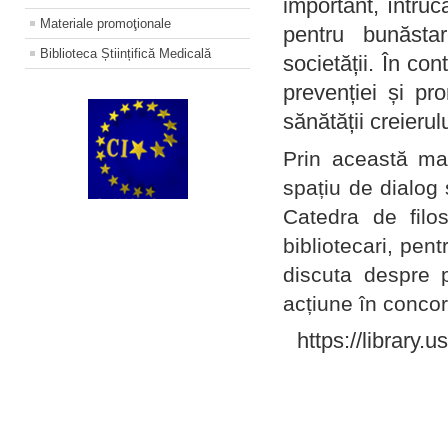
important, întruc
Materiale promoţionale
pentru bunăstar
Biblioteca Științifică Medicală
societății. În con
prevenției și pr
sănătății creierul
Prin această ma
spațiu de dialog 
Catedra de filo
bibliotecari, pent
discuta despre p
acțiune în concord
https://library.