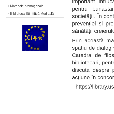
important, întruc
Materiale promoţionale
pentru bunăstar
Biblioteca Științifică Medicală
societății. În con
prevenției și pr
sănătății creierul
Prin această ma
spațiu de dialog 
Catedra de filo
bibliotecari, pent
discuta despre p
acțiune în concord
https://library.