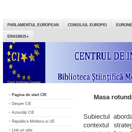
PARLAMENTUL EUROPEAN
CONSILIUL EUROPEI
EURON
ERASMUS+
Pagina de start CIE
Masa rotundă
Despre CIE
Activități CIE
Subiectul aborda
Republica Moldova și UE
contextul strat
Link-uri utile