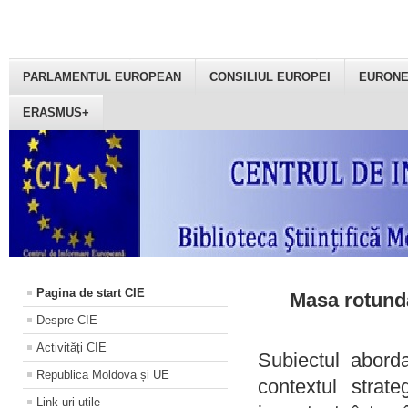
PARLAMENTUL EUROPEAN
CONSILIUL EUROPEI
EURON
ERASMUS+
Pagina de start CIE
Masa rotundă
Despre CIE
Activități CIE
Subiectul aborda
Republica Moldova și UE
contextul strat
Link-uri utile