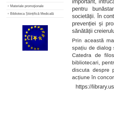
important, întruc
Materiale promoţionale
pentru bunăstar
Biblioteca Științifică Medicală
societății. În con
prevenției și pr
sănătății creierul
Prin această ma
spațiu de dialog 
Catedra de filo
bibliotecari, pent
discuta despre p
acțiune în concord
https://library.