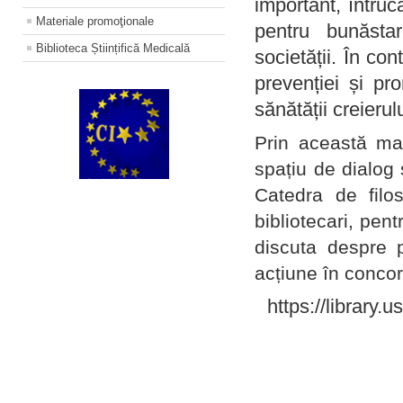
important, întruc
Materiale promoţionale
pentru bunăstar
Biblioteca Științifică Medicală
societății. În con
prevenției și pr
sănătății creierul
Prin această ma
spațiu de dialog 
Catedra de filo
bibliotecari, pent
discuta despre p
acțiune în concord
https://library.