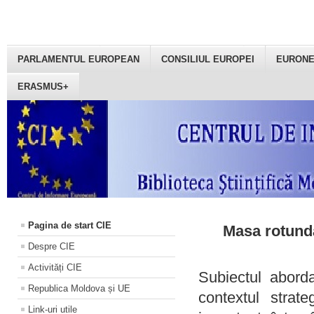
PARLAMENTUL EUROPEAN
CONSILIUL EUROPEI
EURON
ERASMUS+
Pagina de start CIE
Masa rotundă
Despre CIE
Activități CIE
Subiectul aborda
Republica Moldova și UE
contextul strat
Link-uri utile