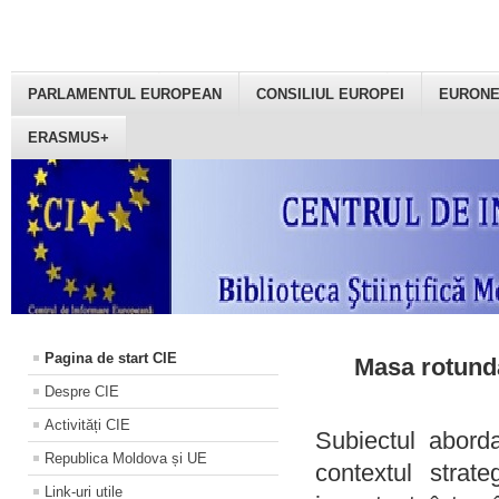
PARLAMENTUL EUROPEAN
CONSILIUL EUROPEI
EURON
ERASMUS+
Pagina de start CIE
Masa rotundă
Despre CIE
Activități CIE
Subiectul aborda
Republica Moldova și UE
contextul strat
Link-uri utile