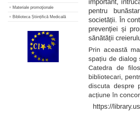
important, întruc
Materiale promoţionale
pentru bunăstar
Biblioteca Științifică Medicală
societății. În con
prevenției și pr
sănătății creierul
Prin această ma
spațiu de dialog 
Catedra de filo
bibliotecari, pent
discuta despre p
acțiune în concord
https://library.