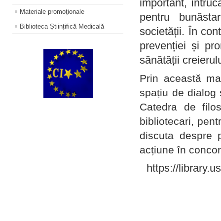
important, întruc
Materiale promoţionale
pentru bunăstar
Biblioteca Științifică Medicală
societății. În con
prevenției și pr
sănătății creierul
Prin această ma
spațiu de dialog 
Catedra de filo
bibliotecari, pent
discuta despre p
acțiune în concord
https://library.