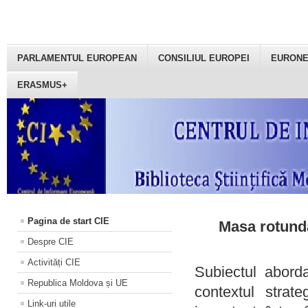
PARLAMENTUL EUROPEAN
CONSILIUL EUROPEI
EURON
ERASMUS+
Pagina de start CIE
Masa rotundă
Despre CIE
Activități CIE
Subiectul aborda
Republica Moldova și UE
contextul strat
Link-uri utile