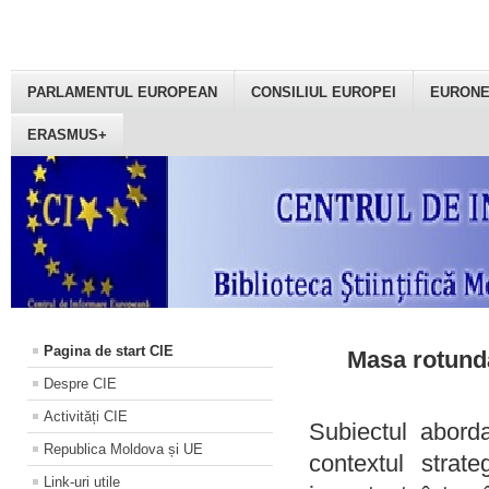
PARLAMENTUL EUROPEAN
CONSILIUL EUROPEI
EURON
ERASMUS+
Pagina de start CIE
Masa rotundă
Despre CIE
Activități CIE
Subiectul aborda
Republica Moldova și UE
contextul strat
Link-uri utile