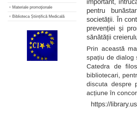
important, întruc
Materiale promoţionale
pentru bunăstar
Biblioteca Științifică Medicală
societății. În con
prevenției și pr
sănătății creierul
Prin această ma
spațiu de dialog 
Catedra de filo
bibliotecari, pent
discuta despre p
acțiune în concord
https://library.