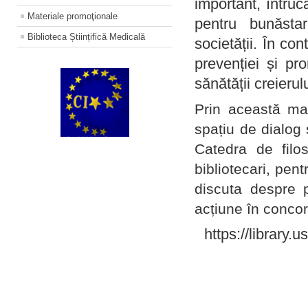
important, întruc
Materiale promoţionale
pentru bunăstar
Biblioteca Științifică Medicală
societății. În con
prevenției și pr
sănătății creierul
Prin această ma
spațiu de dialog 
Catedra de filo
bibliotecari, pent
discuta despre p
acțiune în concord
https://library.