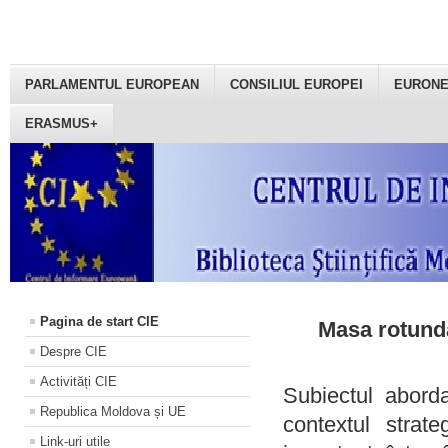
PARLAMENTUL EUROPEAN
CONSILIUL EUROPEI
EURON
ERASMUS+
Pagina de start CIE
Masa rotundă
Despre CIE
Activități CIE
Subiectul aborda
Republica Moldova și UE
contextul strat
Link-uri utile