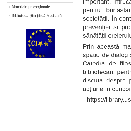
important, întruc
Materiale promoţionale
pentru bunăstar
Biblioteca Științifică Medicală
societății. În con
prevenției și pr
sănătății creierul
Prin această ma
spațiu de dialog 
Catedra de filo
bibliotecari, pent
discuta despre p
acțiune în concord
https://library.