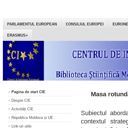
PARLAMENTUL EUROPEAN
CONSILIUL EUROPEI
EURON
ERASMUS+
Pagina de start CIE
Masa rotundă
Despre CIE
Activități CIE
Subiectul aborda
Republica Moldova și UE
contextul strat
Link-uri utile