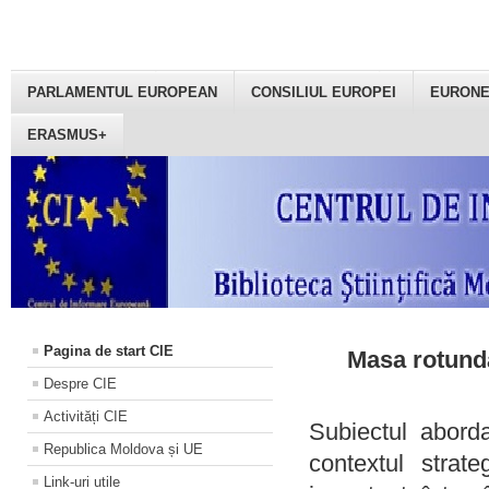
PARLAMENTUL EUROPEAN
CONSILIUL EUROPEI
EURON
ERASMUS+
Pagina de start CIE
Masa rotundă
Despre CIE
Activități CIE
Subiectul aborda
Republica Moldova și UE
contextul strat
Link-uri utile