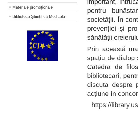
important, întruc
Materiale promoţionale
pentru bunăstar
Biblioteca Științifică Medicală
societății. În con
prevenției și pr
sănătății creierul
Prin această ma
spațiu de dialog 
Catedra de filo
bibliotecari, pent
discuta despre p
acțiune în concord
https://library.