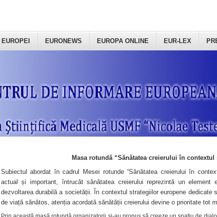
 EUROPEI
EURONEWS
EUROPA ONLINE
EUR-LEX
PR
Masa rotundă “Sănătatea creierului în contextul 
Subiectul abordat în cadrul Mesei rotunde “Sănătatea creierului în context
actual și important, întrucât sănătatea creierului reprezintă un element e
dezvoltarea durabilă a societății. În contextul strategiilor europene dedicate s
de viață sănătos, atenția acordată sănătății creierului devine o prioritate tot 
Prin această masă rotundă organizatorii şi-au propus să creeze un spațiu de dialog