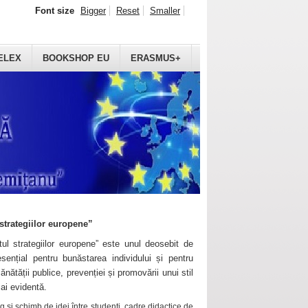
Font size
Bigger
Reset
Smaller
ELEX
BOOKSHOP EU
ERASMUS+
strategiilor europene”
ul strategiilor europene” este unul deosebit de
sențial pentru bunăstarea individului și pentru
ănătății publice, prevenției și promovării unui stil
mai evidentă.
 și schimb de idei între studenți, cadre didactice de