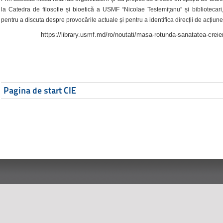
la Catedra de filosofie și bioetică a USMF “Nicolae Testemițanu” și bibliotecari,
pentru a discuta despre provocările actuale și pentru a identifica direcții de acțiune
https://library.usmf.md/ro/noutati/masa-rotunda-sanatatea-creier
Pagina de start CIE