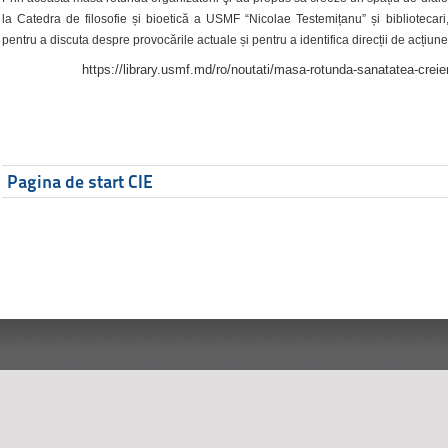
la Catedra de filosofie și bioetică a USMF “Nicolae Testemițanu” și bibliotecari,
pentru a discuta despre provocările actuale și pentru a identifica direcții de acțiune
https://library.usmf.md/ro/noutati/masa-rotunda-sanatatea-creier
Pagina de start CIE