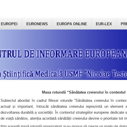
 EUROPEI
EURONEWS
EUROPA ONLINE
EUR-LEX
PR
Masa rotundă “Sănătatea creierului în contextul 
Subiectul abordat în cadrul Mesei rotunde “Sănătatea creierului în context
actual și important, întrucât sănătatea creierului reprezintă un element e
dezvoltarea durabilă a societății. În contextul strategiilor europene dedicate s
de viață sănătos, atenția acordată sănătății creierului devine o prioritate tot 
Prin această masă rotundă organizatorii şi-au propus să creeze un spațiu de dialog