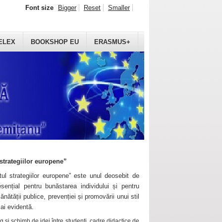
Font size
Bigger
Reset
Smaller
ELEX
BOOKSHOP EU
ERASMUS+
strategiilor europene”
ul strategiilor europene” este unul deosebit de
sențial pentru bunăstarea individului și pentru
ănătății publice, prevenției și promovării unui stil
mai evidentă.
 și schimb de idei între studenți, cadre didactice de