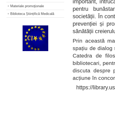
important, întruc
Materiale promoţionale
pentru bunăstar
Biblioteca Științifică Medicală
societății. În con
prevenției și pr
sănătății creierul
Prin această ma
spațiu de dialog 
Catedra de filo
bibliotecari, pent
discuta despre p
acțiune în concord
https://library.