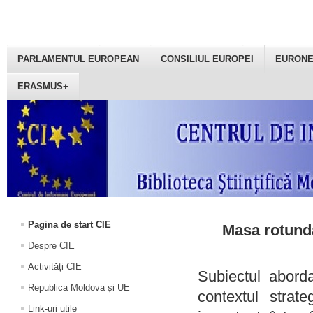
PARLAMENTUL EUROPEAN
CONSILIUL EUROPEI
EURON
ERASMUS+
Pagina de start CIE
Masa rotundă
Despre CIE
Activități CIE
Subiectul aborda
Republica Moldova și UE
contextul strat
Link-uri utile