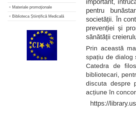
important, întruc
Materiale promoţionale
pentru bunăstar
Biblioteca Științifică Medicală
societății. În con
prevenției și pr
sănătății creierul
Prin această ma
spațiu de dialog 
Catedra de filo
bibliotecari, pent
discuta despre p
acțiune în concord
https://library.