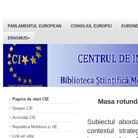
PARLAMENTUL EUROPEAN
CONSILIUL EUROPEI
EURON
ERASMUS+
Pagina de start CIE
Masa rotundă
Despre CIE
Activități CIE
Subiectul aborda
Republica Moldova și UE
contextul strat
Link-uri utile