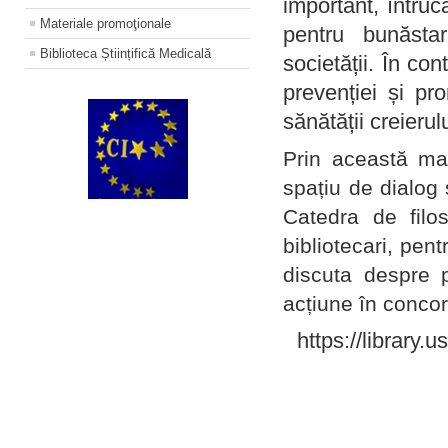
important, întruc
Materiale promoţionale
pentru bunăstar
Biblioteca Științifică Medicală
societății. În con
prevenției și pr
sănătății creierul
Prin această ma
spațiu de dialog 
Catedra de filo
bibliotecari, pent
discuta despre p
acțiune în concord
https://library.