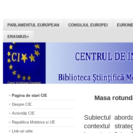
PARLAMENTUL EUROPEAN
CONSILIUL EUROPEI
EURON
ERASMUS+
Pagina de start CIE
Masa rotundă
Despre CIE
Activități CIE
Subiectul aborda
Republica Moldova și UE
contextul strat
Link-uri utile