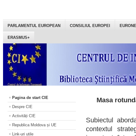
PARLAMENTUL EUROPEAN
CONSILIUL EUROPEI
EURON
ERASMUS+
Pagina de start CIE
Masa rotundă
Despre CIE
Activități CIE
Subiectul aborda
Republica Moldova și UE
contextul strat
Link-uri utile