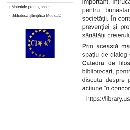
important, întruc
Materiale promoţionale
pentru bunăstar
Biblioteca Științifică Medicală
societății. În con
prevenției și pr
sănătății creierul
Prin această ma
spațiu de dialog 
Catedra de filo
bibliotecari, pent
discuta despre p
acțiune în concord
https://library.