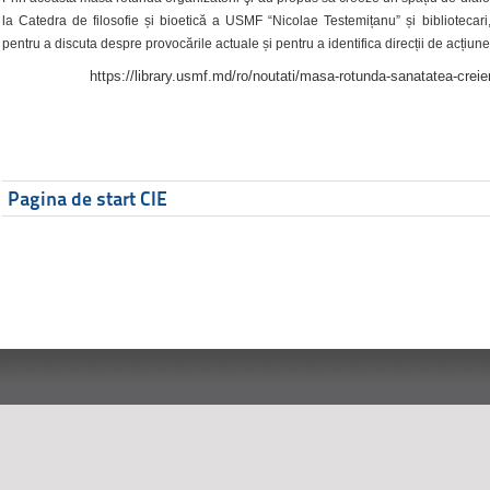
la Catedra de filosofie și bioetică a USMF “Nicolae Testemițanu” și bibliotecari,
pentru a discuta despre provocările actuale și pentru a identifica direcții de acțiune
https://library.usmf.md/ro/noutati/masa-rotunda-sanatatea-creier
Pagina de start CIE