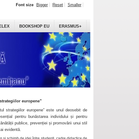
Font size
Bigger
Reset
Smaller
ELEX
BOOKSHOP EU
ERASMUS+
strategiilor europene”
ul strategiilor europene” este unul deosebit de
sențial pentru bunăstarea individului și pentru
ănătății publice, prevenției și promovării unui stil
mai evidentă.
 și schimb de idei între studenți, cadre didactice de