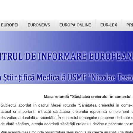
 EUROPEI
EURONEWS
EUROPA ONLINE
EUR-LEX
PR
Masa rotundă “Sănătatea creierului în contextul 
Subiectul abordat în cadrul Mesei rotunde “Sănătatea creierului în context
actual și important, întrucât sănătatea creierului reprezintă un element e
dezvoltarea durabilă a societății. În contextul strategiilor europene dedicate s
de viață sănătos, atenția acordată sănătății creierului devine o prioritate tot 
Prin această masă rotundă organizatorii şi-au propus să creeze un spațiu de dialog