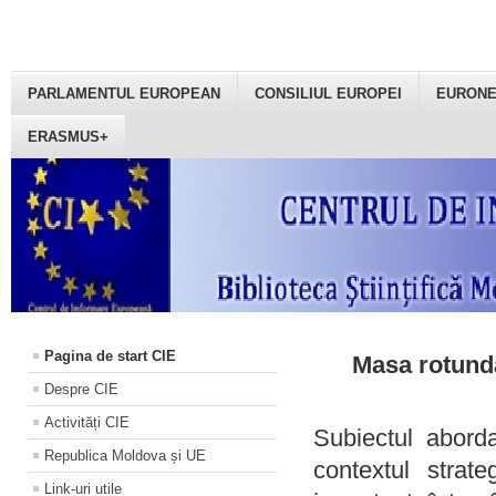
PARLAMENTUL EUROPEAN
CONSILIUL EUROPEI
EURON
ERASMUS+
Pagina de start CIE
Masa rotundă
Despre CIE
Activități CIE
Subiectul aborda
Republica Moldova și UE
contextul strat
Link-uri utile