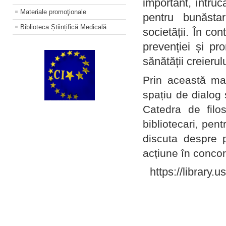
important, întruc
Materiale promoţionale
pentru bunăstar
Biblioteca Științifică Medicală
societății. În con
prevenției și pr
sănătății creierul
Prin această ma
spațiu de dialog 
Catedra de filo
bibliotecari, pent
discuta despre p
acțiune în concord
https://library.