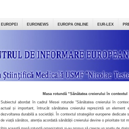
 EUROPEI
EURONEWS
EUROPA ONLINE
EUR-LEX
PR
Masa rotundă “Sănătatea creierului în contextul 
Subiectul abordat în cadrul Mesei rotunde “Sănătatea creierului în context
actual și important, întrucât sănătatea creierului reprezintă un element e
dezvoltarea durabilă a societății. În contextul strategiilor europene dedicate s
de viață sănătos, atenția acordată sănătății creierului devine o prioritate tot 
Prin această masă rotundă organizatorii şi-au propus să creeze un spațiu de dialog