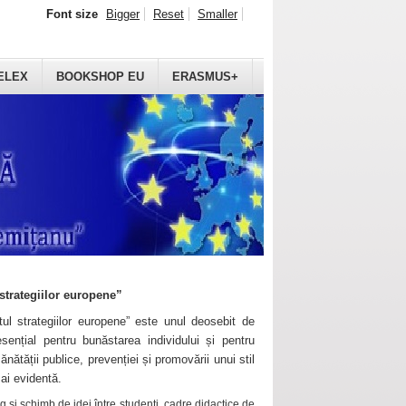
Font size
Bigger
Reset
Smaller
ELEX
BOOKSHOP EU
ERASMUS+
strategiilor europene”
ul strategiilor europene” este unul deosebit de
sențial pentru bunăstarea individului și pentru
ănătății publice, prevenției și promovării unui stil
mai evidentă.
 și schimb de idei între studenți, cadre didactice de