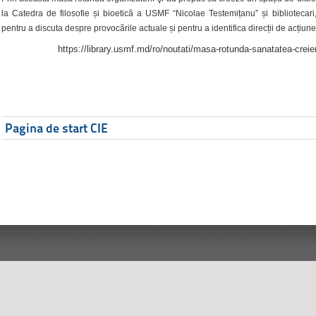
la Catedra de filosofie și bioetică a USMF “Nicolae Testemițanu” și bibliotecari,
pentru a discuta despre provocările actuale și pentru a identifica direcții de acțiune
https://library.usmf.md/ro/noutati/masa-rotunda-sanatatea-creier
Pagina de start CIE