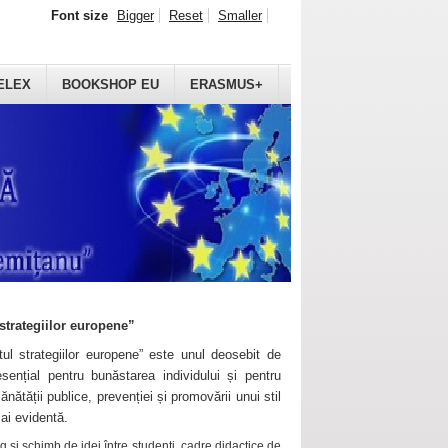
Font size
Bigger
Reset
Smaller
ELEX
BOOKSHOP EU
ERASMUS+
strategiilor europene”
ul strategiilor europene” este unul deosebit de
sențial pentru bunăstarea individului și pentru
ănătății publice, prevenției și promovării unui stil
mai evidentă.
 și schimb de idei între studenți, cadre didactice de