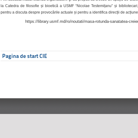
la Catedra de filosofie și bioetică a USMF “Nicolae Testemițanu” și bibliotecari,
pentru a discuta despre provocările actuale și pentru a identifica direcții de acțiune
https://library.usmf.md/ro/noutati/masa-rotunda-sanatatea-creier
Pagina de start CIE