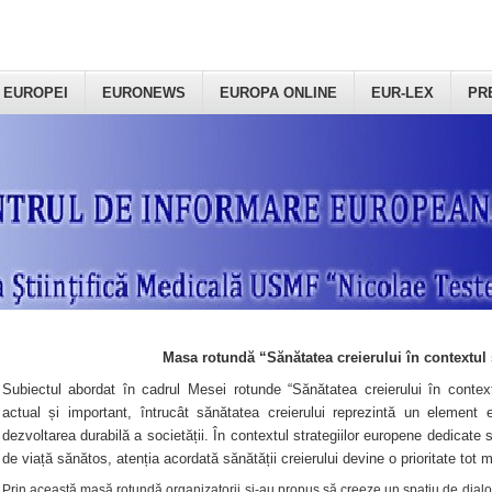
 EUROPEI
EURONEWS
EUROPA ONLINE
EUR-LEX
PR
Masa rotundă “Sănătatea creierului în contextul 
Subiectul abordat în cadrul Mesei rotunde “Sănătatea creierului în context
actual și important, întrucât sănătatea creierului reprezintă un element e
dezvoltarea durabilă a societății. În contextul strategiilor europene dedicate s
de viață sănătos, atenția acordată sănătății creierului devine o prioritate tot 
Prin această masă rotundă organizatorii şi-au propus să creeze un spațiu de dialog