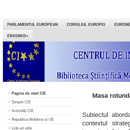
PARLAMENTUL EUROPEAN
CONSILIUL EUROPEI
EURON
ERASMUS+
Pagina de start CIE
Masa rotundă
Despre CIE
Activități CIE
Subiectul aborda
Republica Moldova și UE
contextul strat
Link-uri utile