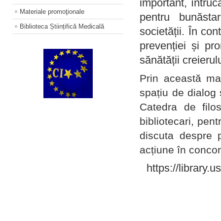
important, întruc
Materiale promoţionale
pentru bunăstar
Biblioteca Științifică Medicală
societății. În con
prevenției și pr
sănătății creierul
Prin această ma
spațiu de dialog 
Catedra de filo
bibliotecari, pent
discuta despre p
acțiune în concord
https://library.