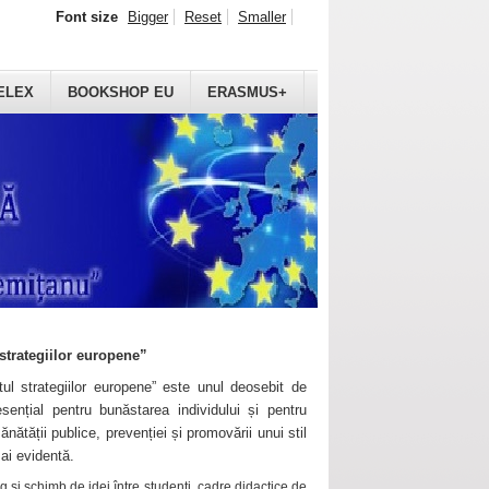
Font size
Bigger
Reset
Smaller
ELEX
BOOKSHOP EU
ERASMUS+
strategiilor europene”
ul strategiilor europene” este unul deosebit de
sențial pentru bunăstarea individului și pentru
ănătății publice, prevenției și promovării unui stil
mai evidentă.
 și schimb de idei între studenți, cadre didactice de