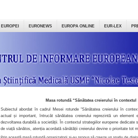
 EUROPEI
EURONEWS
EUROPA ONLINE
EUR-LEX
PR
Masa rotundă “Sănătatea creierului în contextul 
Subiectul abordat în cadrul Mesei rotunde “Sănătatea creierului în context
actual și important, întrucât sănătatea creierului reprezintă un element e
dezvoltarea durabilă a societății. În contextul strategiilor europene dedicate s
de viață sănătos, atenția acordată sănătății creierului devine o prioritate tot 
Prin această masă rotundă organizatorii şi-au propus să creeze un spațiu de dialog