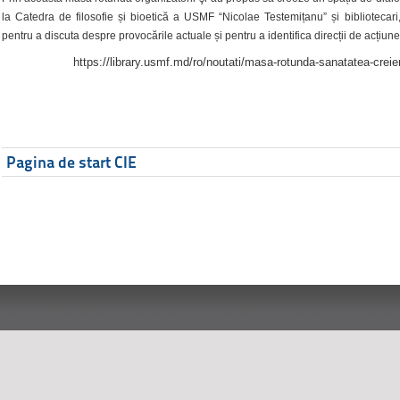
la Catedra de filosofie și bioetică a USMF “Nicolae Testemițanu” și bibliotecari,
pentru a discuta despre provocările actuale și pentru a identifica direcții de acțiune
https://library.usmf.md/ro/noutati/masa-rotunda-sanatatea-creier
Pagina de start CIE