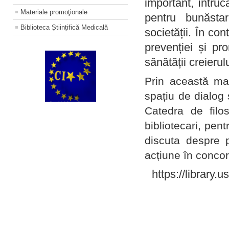
important, întruc
Materiale promoţionale
pentru bunăstar
Biblioteca Științifică Medicală
societății. În con
prevenției și pr
sănătății creierul
Prin această ma
spațiu de dialog 
Catedra de filo
bibliotecari, pent
discuta despre p
acțiune în concord
https://library.