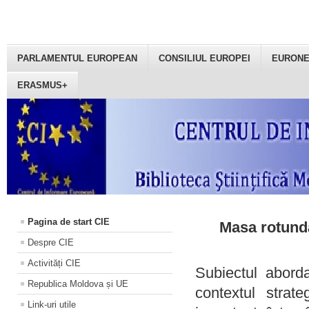
PARLAMENTUL EUROPEAN
CONSILIUL EUROPEI
EURON
ERASMUS+
Pagina de start CIE
Masa rotundă
Despre CIE
Activități CIE
Subiectul aborda
Republica Moldova și UE
contextul strat
Link-uri utile