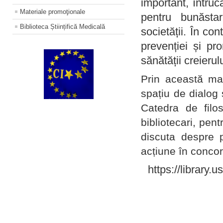
important, întruc
Materiale promoţionale
pentru bunăstar
Biblioteca Științifică Medicală
societății. În con
prevenției și pr
sănătății creierul
Prin această ma
spațiu de dialog 
Catedra de filo
bibliotecari, pent
discuta despre p
acțiune în concord
https://library.