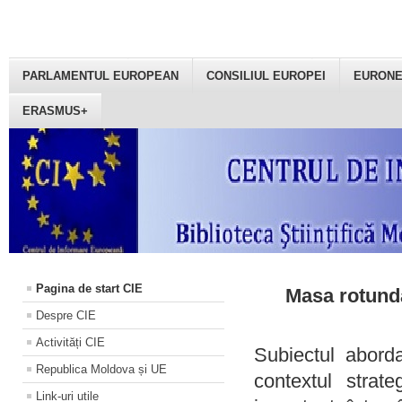
PARLAMENTUL EUROPEAN
CONSILIUL EUROPEI
EURON
ERASMUS+
Pagina de start CIE
Masa rotundă
Despre CIE
Activități CIE
Subiectul aborda
Republica Moldova și UE
contextul strat
Link-uri utile