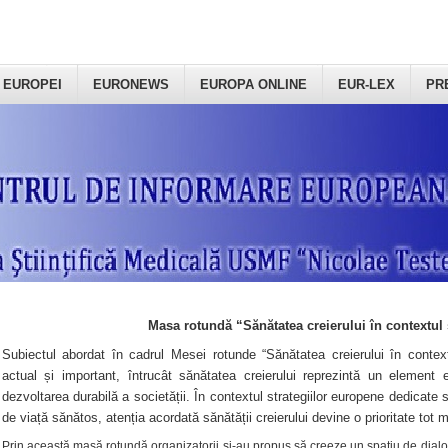
 EUROPEI
EURONEWS
EUROPA ONLINE
EUR-LEX
PR
Masa rotundă “Sănătatea creierului în contextul 
Subiectul abordat în cadrul Mesei rotunde “Sănătatea creierului în context
actual și important, întrucât sănătatea creierului reprezintă un element e
dezvoltarea durabilă a societății. În contextul strategiilor europene dedicate s
de viață sănătos, atenția acordată sănătății creierului devine o prioritate tot 
Prin această masă rotundă organizatorii şi-au propus să creeze un spațiu de dialog