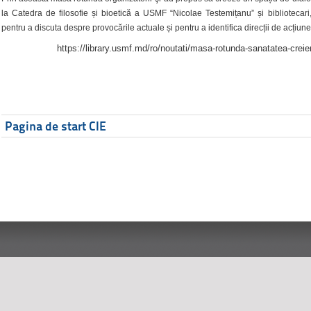
la Catedra de filosofie și bioetică a USMF “Nicolae Testemițanu” și bibliotecari,
pentru a discuta despre provocările actuale și pentru a identifica direcții de acțiune
https://library.usmf.md/ro/noutati/masa-rotunda-sanatatea-creier
Pagina de start CIE