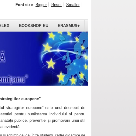
Font size
Bigger
Reset
Smaller
ELEX
BOOKSHOP EU
ERASMUS+
strategiilor europene”
ul strategiilor europene” este unul deosebit de
sențial pentru bunăstarea individului și pentru
ănătății publice, prevenției și promovării unui stil
mai evidentă.
 și schimb de idei între studenți, cadre didactice de