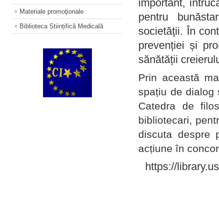
important, întruc
Materiale promoţionale
pentru bunăstar
Biblioteca Științifică Medicală
societății. În con
prevenției și pr
sănătății creierul
Prin această ma
spațiu de dialog 
Catedra de filo
bibliotecari, pent
discuta despre p
acțiune în concord
https://library.