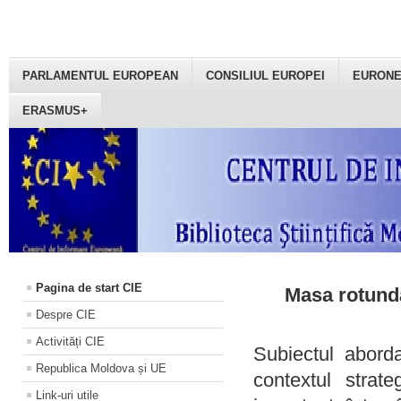
PARLAMENTUL EUROPEAN
CONSILIUL EUROPEI
EURON
ERASMUS+
Pagina de start CIE
Masa rotundă
Despre CIE
Activități CIE
Subiectul aborda
Republica Moldova și UE
contextul strat
Link-uri utile