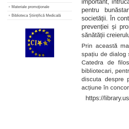
important, întruc
Materiale promoţionale
pentru bunăstar
Biblioteca Științifică Medicală
societății. În con
prevenției și pr
sănătății creierul
Prin această ma
spațiu de dialog 
Catedra de filo
bibliotecari, pent
discuta despre p
acțiune în concord
https://library.