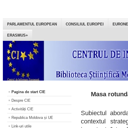
PARLAMENTUL EUROPEAN
CONSILIUL EUROPEI
EURON
ERASMUS+
Pagina de start CIE
Masa rotundă
Despre CIE
Activități CIE
Subiectul aborda
Republica Moldova și UE
contextul strat
Link-uri utile