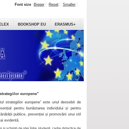
Font size
Bigger
Reset
Smaller
ELEX
BOOKSHOP EU
ERASMUS+
strategiilor europene”
ul strategiilor europene” este unul deosebit de
sențial pentru bunăstarea individului și pentru
ănătății publice, prevenției și promovării unui stil
mai evidentă.
 și schimb de idei între studenți, cadre didactice de