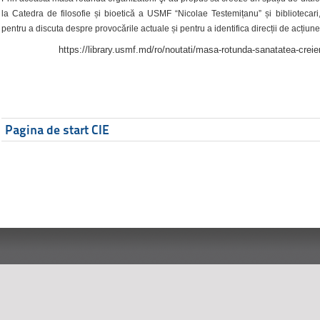
la Catedra de filosofie și bioetică a USMF “Nicolae Testemițanu” și bibliotecari,
pentru a discuta despre provocările actuale și pentru a identifica direcții de acțiune
https://library.usmf.md/ro/noutati/masa-rotunda-sanatatea-creier
Pagina de start CIE