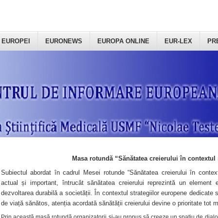
 EUROPEI
EURONEWS
EUROPA ONLINE
EUR-LEX
PR
Masa rotundă “Sănătatea creierului în contextul 
Subiectul abordat în cadrul Mesei rotunde “Sănătatea creierului în context
actual și important, întrucât sănătatea creierului reprezintă un element e
dezvoltarea durabilă a societății. În contextul strategiilor europene dedicate s
de viață sănătos, atenția acordată sănătății creierului devine o prioritate tot 
Prin această masă rotundă organizatorii şi-au propus să creeze un spațiu de dialog