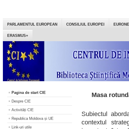
PARLAMENTUL EUROPEAN
CONSILIUL EUROPEI
EURON
ERASMUS+
Pagina de start CIE
Masa rotundă
Despre CIE
Activități CIE
Subiectul aborda
Republica Moldova și UE
contextul strat
Link-uri utile