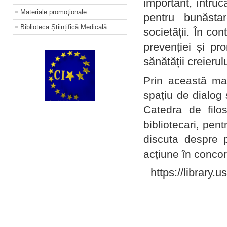
important, întruc
Materiale promoţionale
pentru bunăstar
Biblioteca Științifică Medicală
societății. În con
prevenției și pr
sănătății creierul
Prin această ma
spațiu de dialog 
Catedra de filo
bibliotecari, pent
discuta despre p
acțiune în concord
https://library.