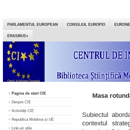
PARLAMENTUL EUROPEAN
CONSILIUL EUROPEI
EURON
ERASMUS+
Pagina de start CIE
Masa rotundă
Despre CIE
Activități CIE
Subiectul aborda
Republica Moldova și UE
contextul strat
Link-uri utile