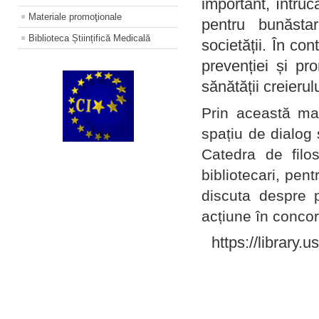
important, întruc
Materiale promoţionale
pentru bunăstar
Biblioteca Științifică Medicală
societății. În con
prevenției și pr
sănătății creierul
Prin această ma
spațiu de dialog 
Catedra de filo
bibliotecari, pent
discuta despre p
acțiune în concord
https://library.