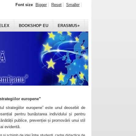
Font size
Bigger
Reset
Smaller
ELEX
BOOKSHOP EU
ERASMUS+
strategiilor europene”
ul strategiilor europene” este unul deosebit de
sențial pentru bunăstarea individului și pentru
ănătății publice, prevenției și promovării unui stil
mai evidentă.
 și schimb de idei între studenți, cadre didactice de