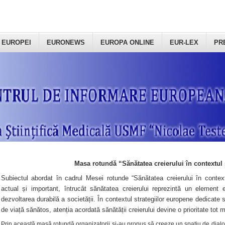
 EUROPEI
EURONEWS
EUROPA ONLINE
EUR-LEX
PR
Masa rotundă “Sănătatea creierului în contextul 
Subiectul abordat în cadrul Mesei rotunde “Sănătatea creierului în context
actual și important, întrucât sănătatea creierului reprezintă un element e
dezvoltarea durabilă a societății. În contextul strategiilor europene dedicate s
de viață sănătos, atenția acordată sănătății creierului devine o prioritate tot 
Prin această masă rotundă organizatorii şi-au propus să creeze un spațiu de dialog