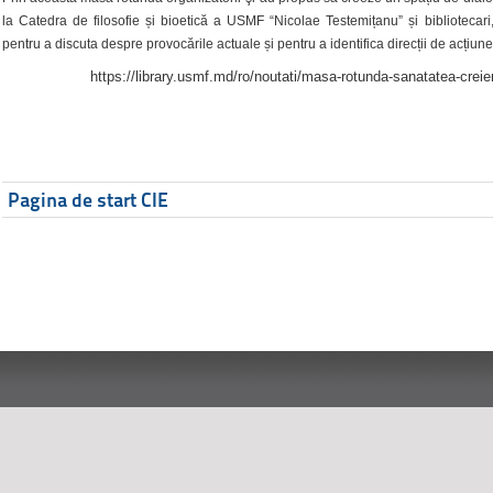
la Catedra de filosofie și bioetică a USMF “Nicolae Testemițanu” și bibliotecari,
pentru a discuta despre provocările actuale și pentru a identifica direcții de acțiune
https://library.usmf.md/ro/noutati/masa-rotunda-sanatatea-creier
Pagina de start CIE