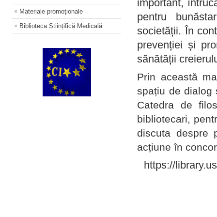
important, întruc
Materiale promoţionale
pentru bunăstar
Biblioteca Științifică Medicală
societății. În con
prevenției și pr
sănătății creierul
Prin această ma
spațiu de dialog 
Catedra de filo
bibliotecari, pent
discuta despre p
acțiune în concord
https://library.