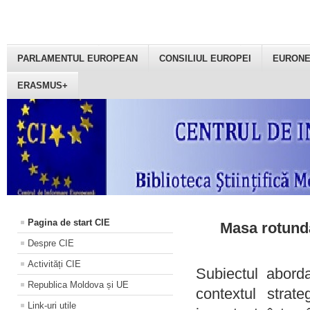
PARLAMENTUL EUROPEAN
CONSILIUL EUROPEI
EURON
ERASMUS+
Pagina de start CIE
Masa rotundă
Despre CIE
Activități CIE
Subiectul aborda
Republica Moldova și UE
contextul strat
Link-uri utile